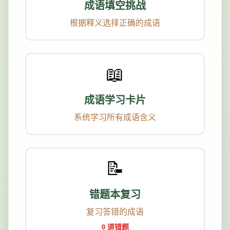
成语填空挑战
根据释义选择正确的成语
📖
成语学习卡片
系统学习所有成语含义
你好！我是：鸡娃网
📝
专业的游戏教学服务
错题本复习
📱
微信号：
26779926
复习答错的成语
0 道错题
🎮 游戏售后
✨ 游戏创作
💰 游戏变现